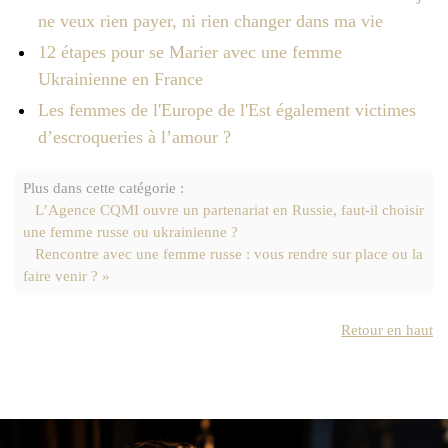
ne veux rien payer, ni rien changer dans ma vie
12 étapes pour se Marier avec une femme
Ukrainienne en France
Les femmes de l'Europe de l'Est également victimes
d’escroqueries à l’amour ?
Plus dans cette catégorie :
L’Agence CQMI ouvre un partenariat en Russie, faut-il choisir
une femme russe ou ukrainienne ?
Rencontre avec une femme russe : vous rendre sur place ou la
faire venir ? »
Retour en haut