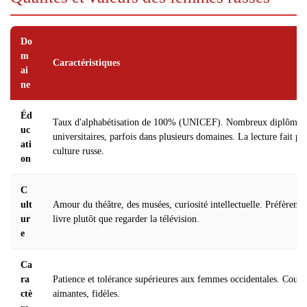
Do
m
Caractéristiques
ai
ne
Éd
Taux d'alphabétisation de 100% (UNICEF). Nombreux diplômes
uc
universitaires, parfois dans plusieurs domaines. La lecture fait par
ati
culture russe.
on
C
ult
Amour du théâtre, des musées, curiosité intellectuelle. Préfèrent l
ur
livre plutôt que regarder la télévision.
e
Ca
ra
Patience et tolérance supérieures aux femmes occidentales. Coura
ctè
aimantes, fidèles.