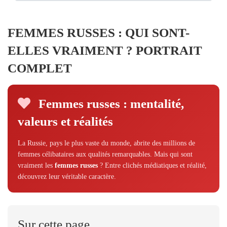
FEMMES RUSSES : QUI SONT-
ELLES VRAIMENT ? PORTRAIT
COMPLET
Femmes russes : mentalité,
valeurs et réalités
La Russie, pays le plus vaste du monde, abrite des millions de
femmes célibataires aux qualités remarquables. Mais qui sont
vraiment les
femmes russes
? Entre clichés médiatiques et réalité,
découvrez leur véritable caractère.
Sur cette page