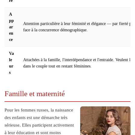
re
A
pp
Attention particulière à leur féminité et élégance — par fierté pe
ar
face à la concurrence démographique.
en
ce
Va
le
Attachées à la famille, l'interdépendance et l'entraide. Veulent l'ég
ur
dans le couple tout en restant féminines.
s
Famille et maternité
Pour les femmes russes, la naissance
des enfants est une démarche très
sérieuse. Elles participent activement
à leur éducation et sont moins