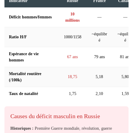
Indicateur
Russie
France
Canada
10
Déficit hommes/femmes
—
—
millions
~équilibr
~équilibr
Ratio H/F
1000/1158
é
é
Espérance de vie
67 ans
79 ans
81 ans
hommes
Mortalité routière
18,75
5,18
5,80
(/100k)
Taux de natalité
1,75
2,10
1,59
Causes du déficit masculin en Russie
Historiques :
Première Guerre mondiale, révolution, guerre