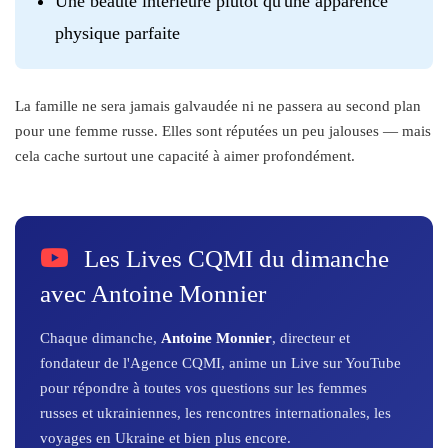
Une beauté intérieure plutôt qu'une apparence
physique parfaite
La famille ne sera jamais galvaudée ni ne passera au second plan
pour une femme russe. Elles sont réputées un peu jalouses — mais
cela cache surtout une capacité à aimer profondément.
Les Lives CQMI du dimanche
avec Antoine Monnier
Chaque dimanche,
Antoine Monnier
, directeur et
fondateur de l'Agence CQMI, anime un Live sur YouTube
pour répondre à toutes vos questions sur les femmes
russes et ukrainiennes, les rencontres internationales, les
voyages en Ukraine et bien plus encore.