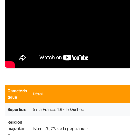
Caractéris
Détail
tique
Superficie
5x la France, 1,6x le Québec
Religion
majoritair
Islam (70,2% de la population)
e