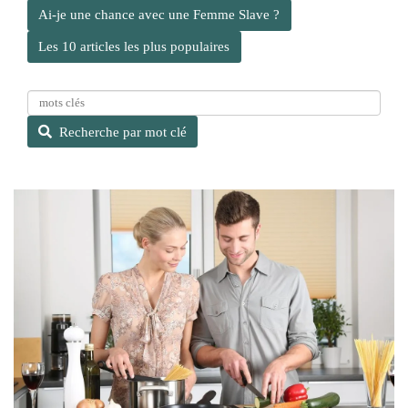
Ai-je une chance avec une Femme Slave ?
Les 10 articles les plus populaires
R
e
Recherche par mot clé
c
h
e
r
c
h
e
p
a
r
m
o
t
c