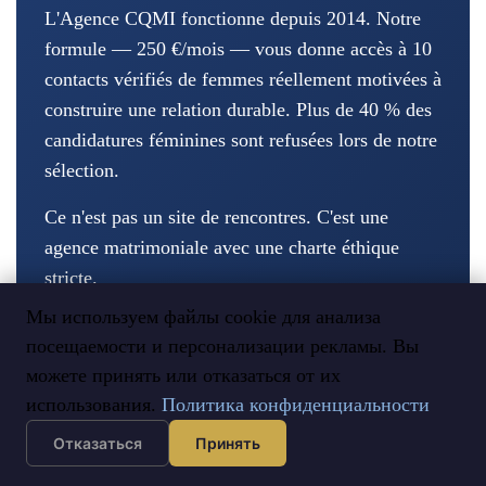
L'Agence CQMI fonctionne depuis 2014. Notre
formule — 250 €/mois — vous donne accès à 10
contacts vérifiés de femmes réellement motivées à
construire une relation durable. Plus de 40 % des
candidatures féminines sont refusées lors de notre
sélection.
Ce n'est pas un site de rencontres. C'est une
agence matrimoniale avec une charte éthique
stricte.
Мы используем файлы cookie для анализа
350+ mariages réussis | Taux de divorce < 7
посещаемости и персонализации рекламы. Вы
% | Aucun chatbot, aucun traducteur
можете принять или отказаться от их
fantôme
использования.
Политика конфиденциальности
Отказаться
Принять
Découvrir notre processus →