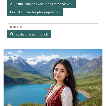
Ai-je une chance avec une Femme Slave ?
Les 10 articles les plus populaires
R
e
Recherche par mot clé
c
h
e
r
c
h
e
p
a
r
m
o
t
c