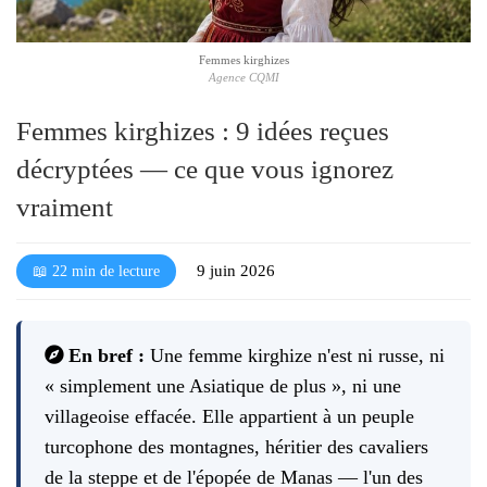
l
é
Femmes kirghizes
Agence CQMI
Femmes kirghizes : 9 idées reçues
décryptées — ce que vous ignorez
vraiment
9 juin 2026
📖 22 min de lecture
En bref :
Une femme kirghize n'est ni russe, ni
« simplement une Asiatique de plus », ni une
villageoise effacée. Elle appartient à un peuple
turcophone des montagnes, héritier des cavaliers
de la steppe et de l'épopée de Manas — l'un des