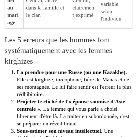
ort
Central, ancré
Central,
variable
au
dans la famille et
clairemen
selon
mari
le clan
t exprimé
l'individu
age
Les 5 erreurs que les hommes font
systématiquement avec les femmes
kirghizes
La prendre pour une Russe (ou une Kazakhe).
Elle est kirghize, turcophone, fière de Manas et de
ses montagnes. Le lui faire sentir est l'erreur la plus
rédhibitoire.
Projeter le cliché de l'« épouse soumise d'Asie
centrale ».
La femme qui vous parle a choisi
librement d'être là. La traiter en subordonnée, c'est
se préparer un réveil brutal.
Sous-estimer son niveau intellectuel.
Une