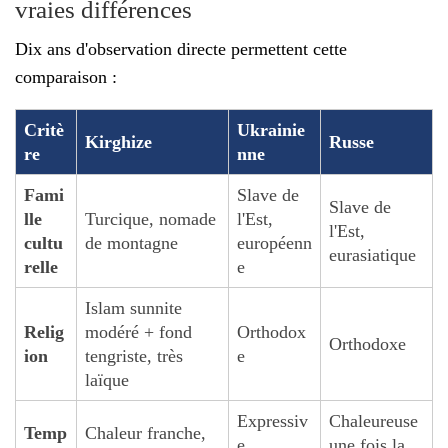
vraies différences
Dix ans d'observation directe permettent cette
comparaison :
Critè
Ukrainie
Kirghize
Russe
re
nne
Fami
Slave de
Slave de
lle
Turcique, nomade
l'Est,
l'Est,
cultu
de montagne
européenn
eurasiatique
relle
e
Islam sunnite
Relig
modéré + fond
Orthodox
Orthodoxe
ion
tengriste, très
e
laïque
Expressiv
Chaleureuse
Temp
Chaleur franche,
e,
une fois la