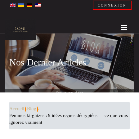
CONNEXION
Nos Dernier Articles
Accueil
Blog
Femmes kirghizes : 9 idées reçues décryptées — ce que vous
ignorez vraiment