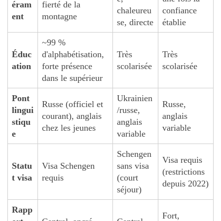
éram
fierté de la
chaleureu
confiance
ent
montagne
se, directe
établie
~99 %
Éduc
d'alphabétisation,
Très
Très
ation
forte présence
scolarisée
scolarisée
dans le supérieur
Pont
Ukrainien
Russe (officiel et
Russe,
lingui
/russe,
courant), anglais
anglais
stiqu
anglais
chez les jeunes
variable
e
variable
Schengen
Visa requis
Statu
Visa Schengen
sans visa
(restrictions
t visa
requis
(court
depuis 2022)
séjour)
Rapp
Fort,