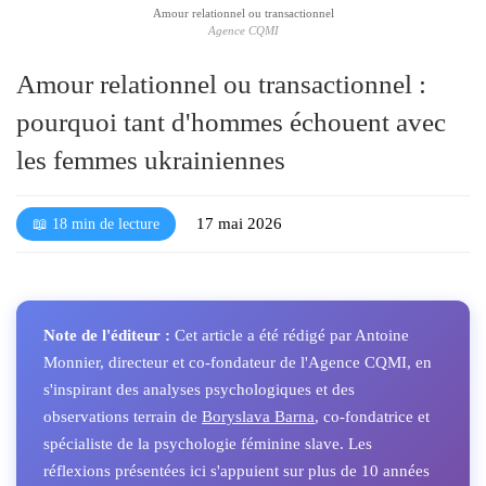
Amour relationnel ou transactionnel
l
Agence CQMI
é
Amour relationnel ou transactionnel :
pourquoi tant d'hommes échouent avec
les femmes ukrainiennes
17 mai 2026
📖 18 min de lecture
Note de l'éditeur :
Cet article a été rédigé par Antoine
Monnier, directeur et co-fondateur de l'Agence CQMI, en
s'inspirant des analyses psychologiques et des
observations terrain de
Boryslava Barna
, co-fondatrice et
spécialiste de la psychologie féminine slave. Les
réflexions présentées ici s'appuient sur plus de 10 années