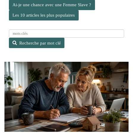
Ai-je une chance avec une Femme Slave ?
Les 10 articles les plus populaires
R
e
Recherche par mot clé
c
h
e
r
c
h
e
p
a
r
m
o
t
c