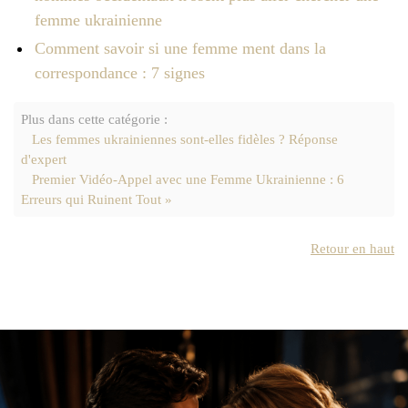
femme ukrainienne
Comment savoir si une femme ment dans la
correspondance : 7 signes
Plus dans cette catégorie :
Les femmes ukrainiennes sont-elles fidèles ? Réponse
d'expert
Premier Vidéo-Appel avec une Femme Ukrainienne : 6
Erreurs qui Ruinent Tout »
Retour en haut