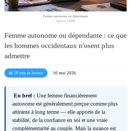
l
é
Femme autonome ou dépendante
Agence CQMI
Femme autonome ou dépendante : ce que
les hommes occidentaux n'osent plus
admettre
10 mai 2026
📖 20 min de lecture
En bref :
Une femme financièrement
autonome est généralement perçue comme plus
attirante à long terme — elle apporte de la
stabilité, de la confiance en soi et une vraie
complémentarité au couple. Mais la nuance est