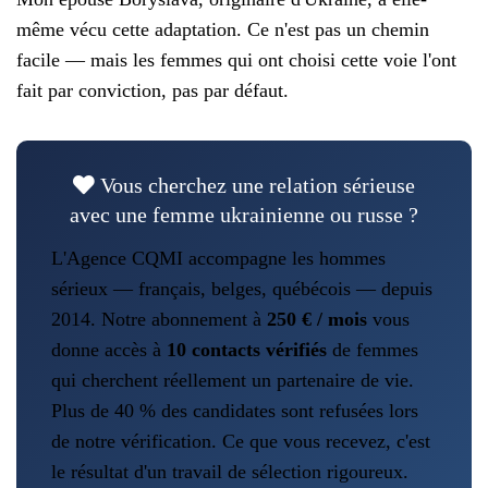
même vécu cette adaptation. Ce n'est pas un chemin
facile — mais les femmes qui ont choisi cette voie l'ont
fait par conviction, pas par défaut.
Vous cherchez une relation sérieuse
avec une femme ukrainienne ou russe ?
L'Agence CQMI accompagne les hommes
sérieux — français, belges, québécois — depuis
2014. Notre abonnement à
250 € / mois
vous
donne accès à
10 contacts vérifiés
de femmes
qui cherchent réellement un partenaire de vie.
Plus de 40 % des candidates sont refusées lors
de notre vérification. Ce que vous recevez, c'est
le résultat d'un travail de sélection rigoureux.