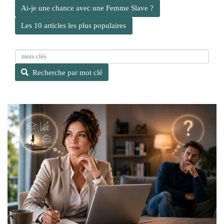
Ai-je une chance avec une Femme Slave ?
Les 10 articles les plus populaires
R
e
Recherche par mot clé
c
h
e
r
c
h
e
p
a
r
m
o
t
c