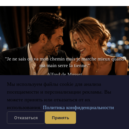
"Je ne sais où va mon chemin mais je marche mieux quand
ma main serre la tienne."
Alfred de Musset
Мы используем файлы cookie для анализа
посещаемости и персонализации рекламы. Вы
можете принять или отказаться от их
Faîtes le Premier Pas
использования.
Политика конфиденциальности
Отказаться
Принять