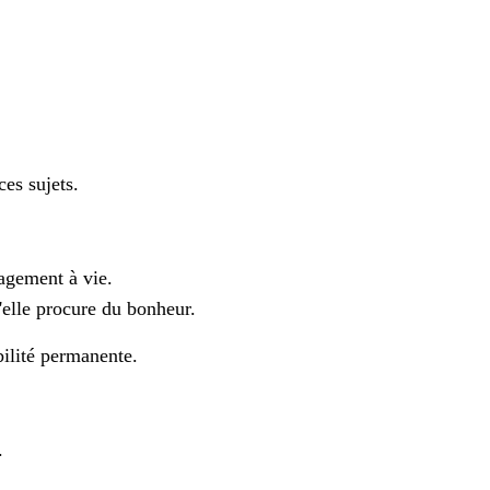
es sujets.
agement à vie.
u'elle procure du bonheur.
bilité permanente.
.