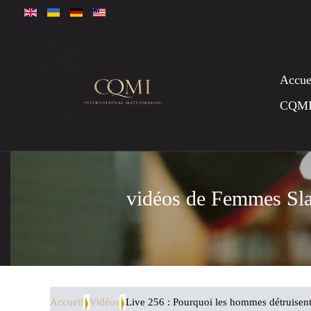
Accue
CQM
vidéos de Femmes Sl
Accueil
Vidéos
Live 256 : Pourquoi les hommes détruisen