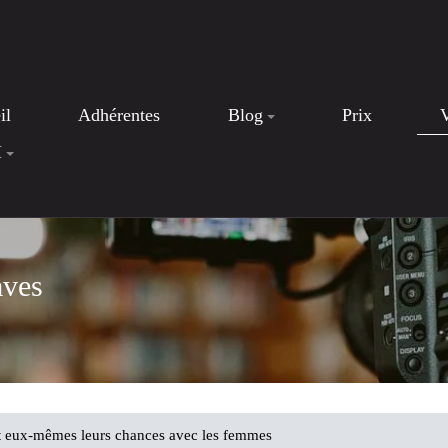
il
Adhérentes
Blog
Prix
I
aves
t eux-mêmes leurs chances avec les femmes