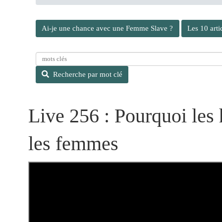
Ai-je une chance avec une Femme Slave ?
Les 10 arti
R
e
Recherche par mot clé
c
h
e
Live 256 : Pourquoi le
r
c
h
les femmes
e
p
a
r
m
o
t
c