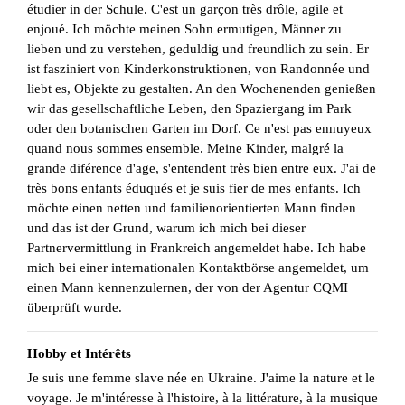
étudier in der Schule. C'est un garçon très drôle, agile et
enjoué. Ich möchte meinen Sohn ermutigen, Männer zu
lieben und zu verstehen, geduldig und freundlich zu sein. Er
ist fasziniert von Kinderkonstruktionen, von Randonnée und
liebt es, Objekte zu gestalten. An den Wochenenden genießen
wir das gesellschaftliche Leben, den Spaziergang im Park
oder den botanischen Garten im Dorf. Ce n'est pas ennuyeux
quand nous sommes ensemble. Meine Kinder, malgré la
grande diférence d'age, s'entendent très bien entre eux. J'ai de
très bons enfants éduqués et je suis fier de mes enfants. Ich
möchte einen netten und familienorientierten Mann finden
und das ist der Grund, warum ich mich bei dieser
Partnervermittlung in Frankreich angemeldet habe. Ich habe
mich bei einer internationalen Kontaktbörse angemeldet, um
einen Mann kennenzulernen, der von der Agentur CQMI
überprüft wurde.
Hobby et Intérêts
Je suis une femme slave née en Ukraine. J'aime la nature et le
voyage. Je m'intéresse à l'histoire, à la littérature, à la musique