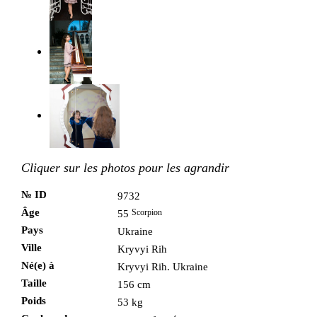
Cliquer sur les photos pour les agrandir
№ ID
9732
Âge
Scorpion
55
Pays
Ukraine
Ville
Kryvyi Rih
Né(e) à
Kryvyi Rih. Ukraine
Taille
156 cm
Poids
53 kg