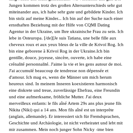
Jungen kommen trotz des großen Altersunterschieds sehr gut
miteinander aus, ich habe sehr gute und gebildete Kinder. Ich
bin stolz auf meine Kinder... Ich bin auf der Suche nach einer
ernsthaften Beziehung mit der Hilfe von CQMI Dating
Agentur in der Ukraine, um Ihre ukrainische Frau zu sein. Ich
lebe in Osteuropa. [/de][Je suis Tatiana, une belle fille aux
cheveux roux et aux yeux bleus de la ville de Krivoï Rog. Ich
bin eine geborene à Krivoï Rog in der Ukraine.Ich bin
gentille, douce, joyeuse, sincère, ouverte, ich habe eine
crénalité personnalité. J'aime la vie et les gens autour de moi.
J'ai accumulé beaucoup de tendresse non dépensée et
d'amour. Ich mag es, wenn die Männer um mich herum
heureux sind. In meinem Inneren koexistieren harmonisch
eine diskrete und treue, zuverlässige Ehefrau, eine Freundin
und eine aufmerksame, fröhliche Mutter. J'ai deux
merveilleux enfants: le fils aîné Artem 29s ans plus jeune fils
Nikita (Niki) qui a 14 ans. Mon fils aîné est un interprète
(anglais, allemande). Er interessiert sich für Fremdsprachen,
Geschichte und Archäologie, ist nicht verheiratet und lebt mit
mir zusammen. Mein noch junger Sohn Nicky -ime bien