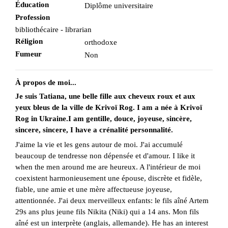
Éducation
Diplôme universitaire
Profession
bibliothécaire - librarian
Réligion
orthodoxe
Fumeur
Non
À propos de moi...
Je suis Tatiana, une belle fille aux cheveux roux et aux
yeux bleus de la ville de Krivoï Rog. I am a née à Krivoï
Rog in Ukraine.I am gentille, douce, joyeuse, sincère,
sincere, sincere, I have a crénalité personnalité.
J'aime la vie et les gens autour de moi. J'ai accumulé
beaucoup de tendresse non dépensée et d'amour. I like it
when the men around me are heureux. A l'intérieur de moi
coexistent harmonieusement une épouse, discrète et fidèle,
fiable, une amie et une mère affectueuse joyeuse,
attentionnée. J'ai deux merveilleux enfants: le fils aîné Artem
29s ans plus jeune fils Nikita (Niki) qui a 14 ans. Mon fils
aîné est un interprète (anglais, allemande). He has an interest