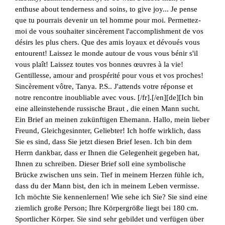
enthuse about tenderness and soins, to give joy... Je pense
que tu pourrais devenir un tel homme pour moi. Permettez-
moi de vous souhaiter sincèrement l'accomplishment de vos
désirs les plus chers. Que des amis loyaux et dévoués vous
entourent! Laissez le monde autour de vous vous bénir s'il
vous plaît! Laissez toutes vos bonnes œuvres à la vie!
Gentillesse, amour and prospérité pour vous et vos proches!
Sincèrement vôtre, Tanya. P.S.. J'attends votre réponse et
notre rencontre inoubliable avec vous. [/fr].[/en][de][Ich bin
eine alleinstehende russische Braut , die einen Mann sucht.
Ein Brief an meinen zukünftigen Ehemann. Hallo, mein lieber
Freund, Gleichgesinnter, Geliebter! Ich hoffe wirklich, dass
Sie es sind, dass Sie jetzt diesen Brief lesen. Ich bin dem
Herrn dankbar, dass er Ihnen die Gelegenheit gegeben hat,
Ihnen zu schreiben. Dieser Brief soll eine symbolische
Brücke zwischen uns sein. Tief in meinem Herzen fühle ich,
dass du der Mann bist, den ich in meinem Leben vermisse.
Ich möchte Sie kennenlernen! Wie sehe ich Sie? Sie sind eine
ziemlich große Person; Ihre Körpergröße liegt bei 180 cm.
Sportlicher Körper. Sie sind sehr gebildet und verfügen über