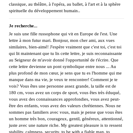
classique, au théâtre, à l'opéra, au ballet, à l'art et à la sphère
spirituelle du développement humain..
Je recherche...
Je suis une fille russophone qui vit en Europe de l'est. Une
lettre à mon futur mari. Bonjour, mon cher ami, aux vues
similaires, bien-aimé! J'espère vraiment que c'est toi, c'est toi
qui lit maintenant que tu lis cette lettre, je suis reconnaissante
au Seigneur de m'avoir donné l'opportunité de t'écrire. Que
cette lettre devienne un pont symbolique entre nous ... Au
plus profond de mon cœur, je sens que tu es l'homme qui me
manque dans ma vie, je veux te rencontrer! Comment je te
vois? Vous êtes une personne assez grande, la taille est de
180 cm, vous avez un corps de sport, vous êtes très éduqué,
vous avez des connaissances approfondies, vous avez peut-
être des enfants, vous avez des valeurs chrétiennes. Nous ne
sommes pas familiers avec vous, mais je pense que vous êtes
un homme très bon, courageux, gentil, généreux, attentionné,
juste avec une nature riche. My greatest pleasure is to ressent
stability, calmness, security, to be with a fiable man, to