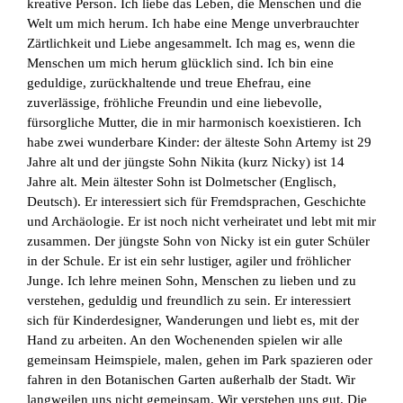
kreative Person. Ich liebe das Leben, die Menschen und die
Welt um mich herum. Ich habe eine Menge unverbrauchter
Zärtlichkeit und Liebe angesammelt. Ich mag es, wenn die
Menschen um mich herum glücklich sind. Ich bin eine
geduldige, zurückhaltende und treue Ehefrau, eine
zuverlässige, fröhliche Freundin und eine liebevolle,
fürsorgliche Mutter, die in mir harmonisch koexistieren. Ich
habe zwei wunderbare Kinder: der älteste Sohn Artemy ist 29
Jahre alt und der jüngste Sohn Nikita (kurz Nicky) ist 14
Jahre alt. Mein ältester Sohn ist Dolmetscher (Englisch,
Deutsch). Er interessiert sich für Fremdsprachen, Geschichte
und Archäologie. Er ist noch nicht verheiratet und lebt mit mir
zusammen. Der jüngste Sohn von Nicky ist ein guter Schüler
in der Schule. Er ist ein sehr lustiger, agiler und fröhlicher
Junge. Ich lehre meinen Sohn, Menschen zu lieben und zu
verstehen, geduldig und freundlich zu sein. Er interessiert
sich für Kinderdesigner, Wanderungen und liebt es, mit der
Hand zu arbeiten. An den Wochenenden spielen wir alle
gemeinsam Heimspiele, malen, gehen im Park spazieren oder
fahren in den Botanischen Garten außerhalb der Stadt. Wir
langweilen uns nicht gemeinsam. Wir verstehen uns gut. Die