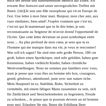
mich der liebste und nahestehendste Mensch auf Erden. Ich
erwarte Ihre Antwort und unser unvergessliches Treffen mit
Ihnen. [/de][Je suis une fille russophone qui vit en Europe de
l'est. Une lettre à mon futur mari. Bonjour, mon cher ami, aux
vues similaires, bien-aimé! J'espère vraiment que c'est toi,
c'est toi qui lit maintenant que tu lis this letter, je suis
reconnaissante au Seigneur de m'avoir donné l'opportunité de
t'écrire. Que cette lettre devienne un pont symbolique entre
nous ... Au plus profond de mon cœur, je sens que tu es
l'homme qui me manque dans ma vie, je veux te rencontrer!
Was soll ich sagen? Sie sind eine sehr große Person, 180 cm
groß, haben einen Sportkörper, sind sehr gebildet, haben gute
Kenntnisse, haben vielleicht Kinder, haben christliche
Wertvorstellungen. Nous ne sommes pas familiers avec vous,
mais je pense que vous êtes un homme très bon, courageux,
gentil, généreux, attentionné, juste avec une nature riche.
Mein Hauptziel ist es, Stabilität, Ruhe, Sicherheit zu
vermitteln, mit einem fähigen Mann zusammen zu sein, sich
für Zärtlichkeit und Streicheleinheiten zu begeistern, Freude
zu schenken... Je pense que tu pourrais devenir un tel homme
pour moi. Erlauben Sie mir, Ihnen die Erfüllung Ihrer