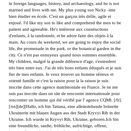
in foreign languages, history, and archaeology, and he is not
married and lives with me. My plus young son Nicky -ime
bien étudier en école. C'est un garçon très drôle, agile et
enjoué. I'd like my son to like and comprehend the men to be
patient and agreeable. He's intéresse aux constructions
d'enfants, à la randonnée, et he adore faire des objets à la
main. Au cours du weekend, we are going to enjoy the social
life, the promenade in the park, or the botanical garden in the
city. Ce n'est pas ennuyeux quand nous sommes ensemble.
My children, malgré la grande diférence d'age, s'entendent
très bien entre eux. J'ai de très bons enfants éduqués et je suis
fier de mes enfants. Je veux trouver un homme sérieux et
orienté famille et c'est la raison pour la la raison je suis
inscrite dans cette agence matrimoniale en France. Je ne me
suis pas inscrite dans un site de rencontre internationale pour
rencontrer un homme qui été vérifié par l' agence CQMI. [/fr].
[/en][de][Hallo, ich bin Tatiana, eine alleinstehende brünette
Ukrainerin mit blauen Augen aus der Stadt Kryvyi Rih in der
Ukraine. Ich wurde in Kryvyi Rih, Ukraine, geboren.Ich bin
eine freundliche, sanfte, fröhliche, aufrichtige, offene,