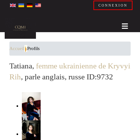
CONNEXION
Accueil
Profils
Tatiana,
femme ukrainienne de Kryvyi
Rih
, parle anglais, russe ID:9732