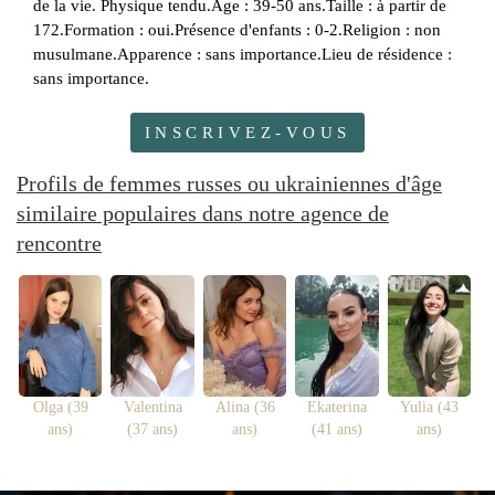
de la vie. Physique tendu.Âge : 39-50 ans.Taille : à partir de
172.Formation : oui.Présence d'enfants : 0-2.Religion : non
musulmane.Apparence : sans importance.Lieu de résidence :
sans importance.
INSCRIVEZ-VOUS
Profils de femmes russes ou ukrainiennes d'âge
similaire populaires dans notre agence de
rencontre
Olga (39
Valentina
Alina (36
Ekaterina
Yulia (43
ans)
(37 ans)
ans)
(41 ans)
ans)