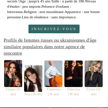
secrets !Âge : jusqu'à 45 ans.Taille : à partir de 180.Niveau
d'études : peu importe.Présence d'enfants :
bienvenue.Religion : non musulmane.Apparence : une bonne
personne.Lieu de résidence : sans importance.
INSCRIVEZ-VOUS
Profils de femmes russes ou ukrainiennes d'âge
similaire populaires dans notre agence de
rencontre
Eliana (35
Ekaterina
Viktoriya
Elvira (41
ans)
Inna (36 ans)
(36 ans)
(38 ans)
ans)