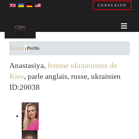
CONNEXION
Accueil
Profils
Anastasiya,
femme ukrainienne de
Kiev
, parle anglais, russe, ukrainien
ID:20038