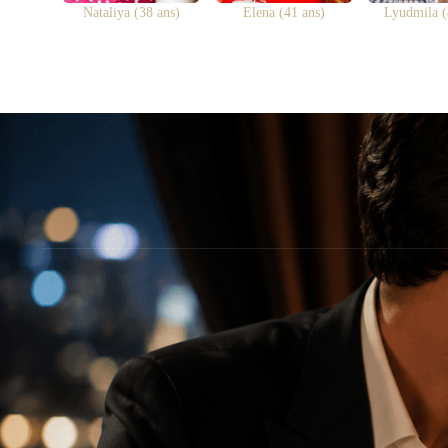
Nataliya (38 ans)
Elena (41 ans)
Lyudmila (