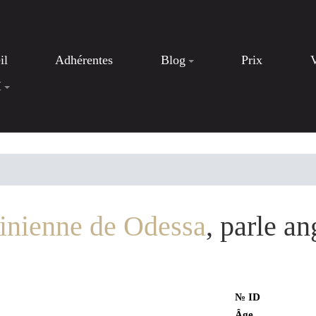
il
Adhérentes
Blog
Prix
I
inienne de Odessa
, parle an
№ ID
Âge