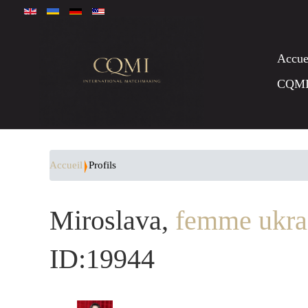
Accue
CQM
Accueil
Profils
Miroslava,
femme ukra
ID:19944