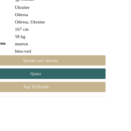
38
Ukraine
Odessa
Odessa, Ukraine
167 cm
58 kg
eux
marron
bleu-vert
Ajouter aux favoris
Quizz
Top 10 Profils