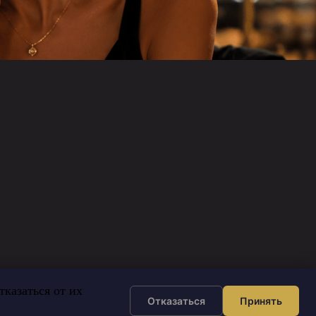
казаться от их
Отказаться
Принять