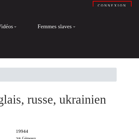
CONNEXION
Vidéos
Femmes slaves
glais, russe, ukrainien
19944
Gémeaux