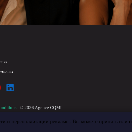
mi.ca
 794-5053
onditions
©
2026
Agence CQMI
ти и персонализации рекламы. Вы можете принять или от