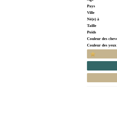
Pays
Ville
Né(e) à
Taille
Poids
Couleur des chev
Couleur des yeux