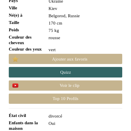
Pays
Ukraine
Ville
Kiev
Né(e) à
Belgorod, Russie
Taille
170 cm
Poids
75 kg
Couleur des
rousse
cheveux
Couleur des yeux
vert
Ajouter aux favoris
Quizz
Voir le clip
Top 10 Profils
État civil
divorcé
Enfants dans la
Oui
maison