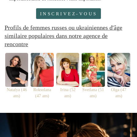
INSCRIVEZ-VOUS
Profils de femmes russes ou ukrainiennes d'âge
similaire populaires dans notre agence de
rencontre
Natalya (46
Roksolana
Irina (52
Svetlana (51
Olga (47
ans)
(47 ans)
ans)
ans)
ans)