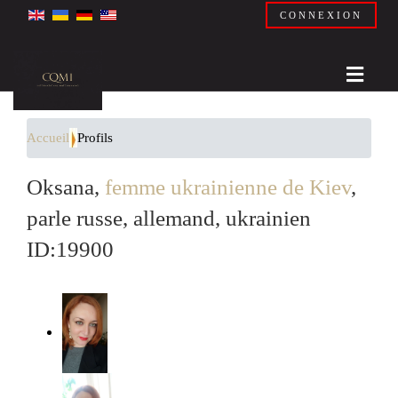
CONNEXION
Accueil
Profils
Oksana,
femme ukrainienne de Kiev
,
parle russe, allemand, ukrainien
ID:19900