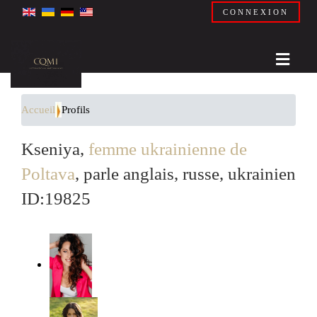
CONNEXION
Accueil
Profils
Kseniya,
femme ukrainienne de
Poltava
, parle anglais, russe, ukrainien
ID:19825