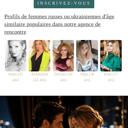
INSCRIVEZ-VOUS
Profils de femmes russes ou ukrainiennes d'âge
similaire populaires dans notre agence de
rencontre
Anna (41
Anastasiya
Tatyana (41
Olga (36
Irina (37
ans)
(42 ans)
ans)
ans)
ans)