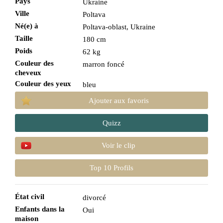
Pays
Ukraine
Ville
Poltava
Né(e) à
Poltava-oblast, Ukraine
Taille
180 cm
Poids
62 kg
Couleur des
marron foncé
cheveux
Couleur des yeux
bleu
Ajouter aux favoris
Quizz
Voir le clip
Top 10 Profils
État civil
divorcé
Enfants dans la
Oui
maison