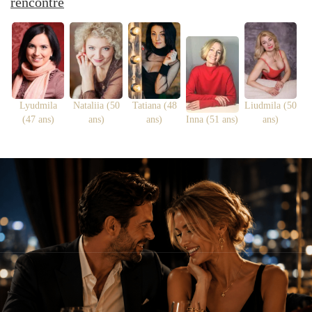
rencontre
Lyudmila
Nataliia (50
Tatiana (48
Liudmila (50
(47 ans)
ans)
ans)
Inna (51 ans)
ans)