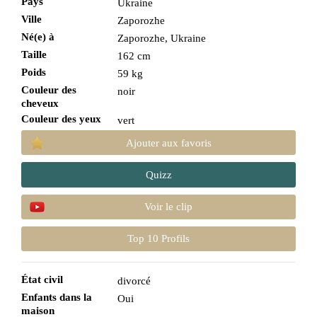
Pays
Ukraine
Ville
Zaporozhe
Né(e) à
Zaporozhe, Ukraine
Taille
162 cm
Poids
59 kg
Couleur des
noir
cheveux
Couleur des yeux
vert
Ajouter aux favoris
Quizz
Voir le clip
Top 10 Profils
État civil
divorcé
Enfants dans la
Oui
maison