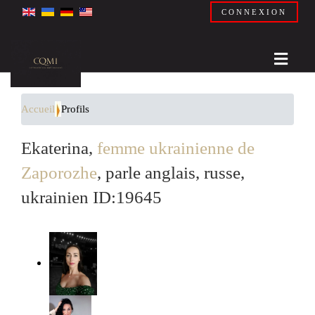
CONNEXION
Accueil
Profils
Ekaterina,
femme ukrainienne de
Zaporozhe
, parle anglais, russe,
ukrainien ID:19645