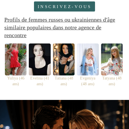
INSCRIVEZ-VOUS
Profils de femmes russes ou ukrainiennes d'âge
similaire populaires dans notre agence de
rencontre
Yuliya (46
Evelina (41
Tatiana (48
Evgeniya
Tatyana (48
ans)
ans)
ans)
(48 ans)
ans)