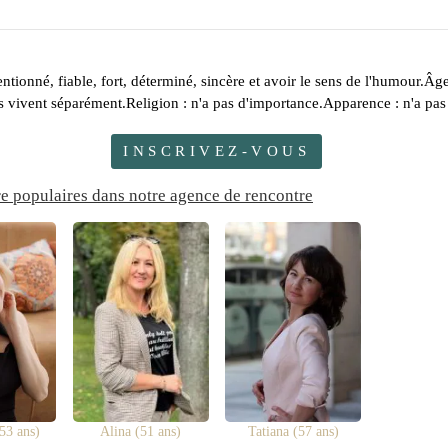
ntionné, fiable, fort, déterminé, sincère et avoir le sens de l'humour.Â
ils vivent séparément.Religion : n'a pas d'importance.Apparence : n'a pa
INSCRIVEZ-VOUS
re populaires dans notre agence de rencontre
53 ans)
Alina (51 ans)
Tatiana (57 ans)