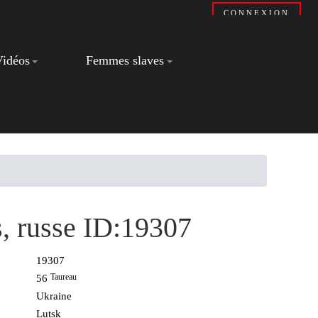
CONNEXION
Vidéos
Femmes slaves
is, russe ID:19307
19307
Taureau
56
Ukraine
Lutsk