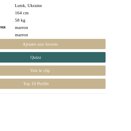
Lutsk, Ukraine
164 cm
58 kg
eux
marron
marron
Ajouter aux favoris
Quizz
Voir le clip
Top 10 Profils