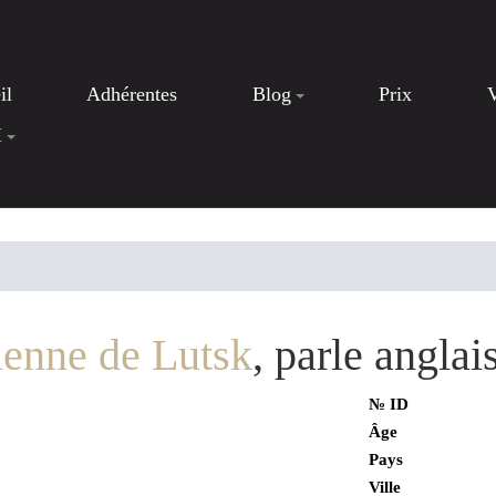
il
Adhérentes
Blog
Prix
I
enne de Lutsk
, parle angla
№ ID
Âge
Pays
Ville