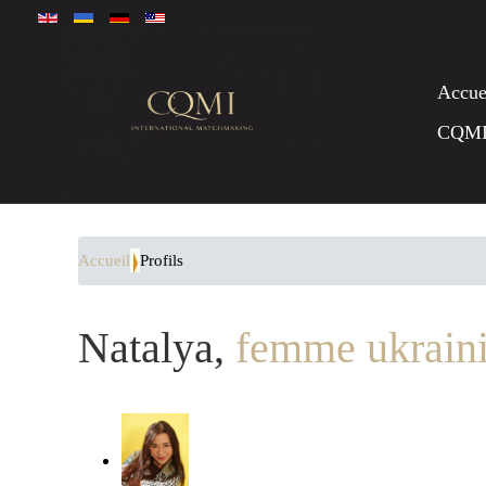
Accue
CQM
Accueil
Profils
Natalya,
femme ukraini