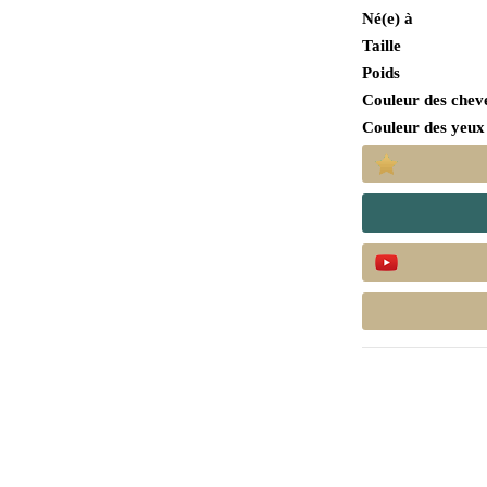
Né(e) à
Taille
Poids
Couleur des chev
Couleur des yeux