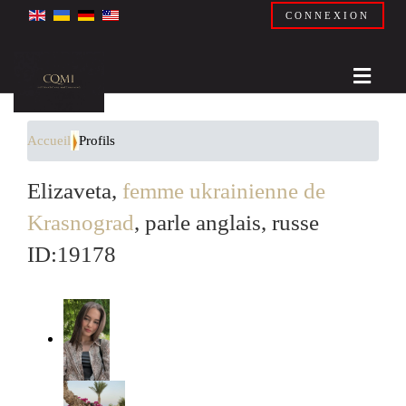
CONNEXION
Accueil
Profils
Elizaveta,
femme ukrainienne de
Krasnograd
, parle anglais, russe
ID:19178