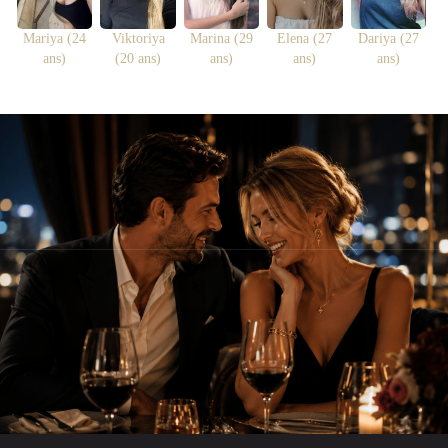
Mariya (24
Viktoriya
Marina (29
Elena (27
Dariya (27
ans)
(20 ans)
ans)
ans)
ans)