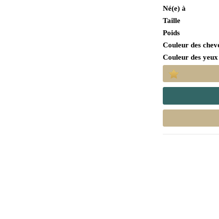
Né(e) à
Taille
Poids
Couleur des chev
Couleur des yeux