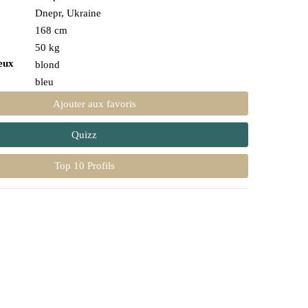
Dnepr, Ukraine
168 cm
50 kg
eux
blond
bleu
Ajouter aux favoris
Quizz
Top 10 Profils