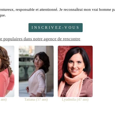
aventureux, responsable et attentionné. Je reconnaîtrai mon vrai homme p
que.
INSCRIVEZ-VOUS
re populaires dans notre agence de rencontre
 ans)
Tatiana (57 ans)
Lyudmila (47 ans)