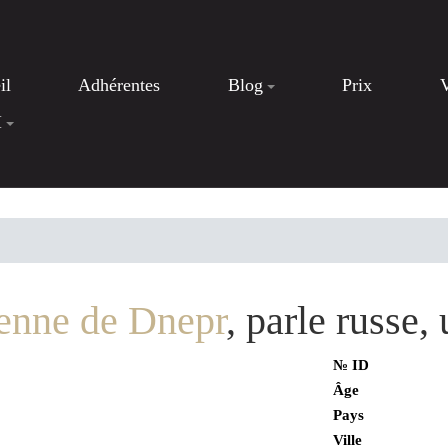
il
Adhérentes
Blog
Prix
I
enne de Dnepr
, parle russe
№ ID
Âge
Pays
Ville