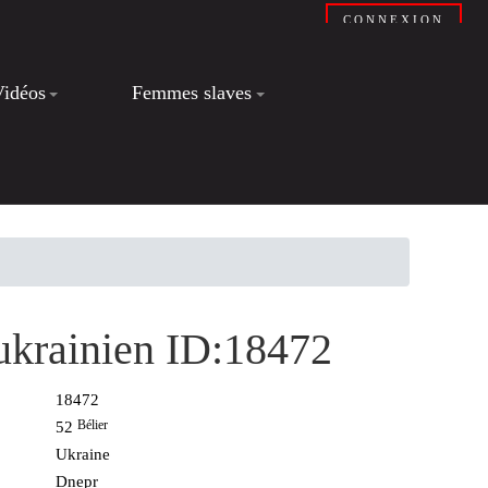
CONNEXION
Vidéos
Femmes slaves
, ukrainien ID:18472
18472
Bélier
52
Ukraine
Dnepr