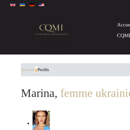
Accue
CQM
Accueil
Profils
Marina,
femme ukraini