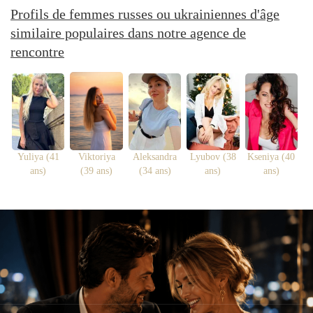
Profils de femmes russes ou ukrainiennes d'âge
similaire populaires dans notre agence de
rencontre
Yuliya (41
Viktoriya
Aleksandra
Lyubov (38
Kseniya (40
ans)
(39 ans)
(34 ans)
ans)
ans)