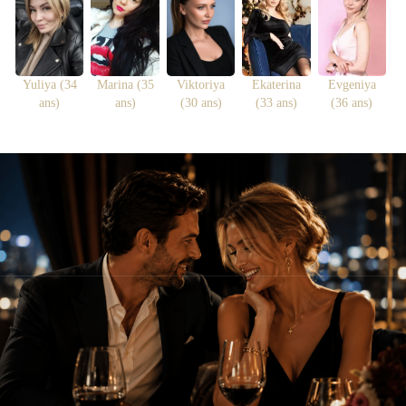
Yuliya (34
Marina (35
Viktoriya
Ekaterina
Evgeniya
ans)
ans)
(30 ans)
(33 ans)
(36 ans)