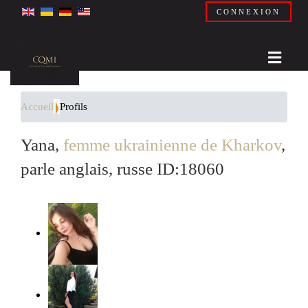
CONNEXION
Accueil
Profils
Yana,
femme ukrainienne de Kharkov
,
parle anglais, russe ID:18060