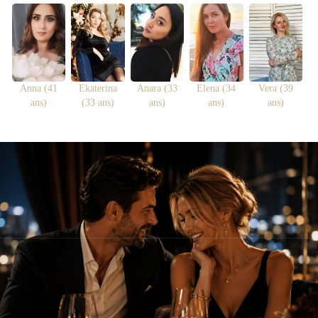
Anna (41
Ekaterina
Anara (33
Elena (34
Vera (39
ans)
(33 ans)
ans)
ans)
ans)