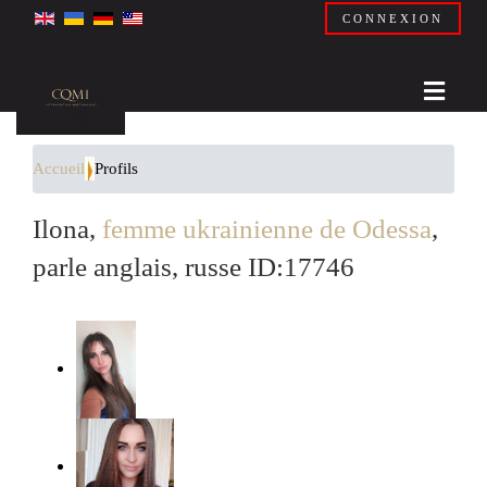
CONNEXION
Accueil
Profils
Ilona,
femme ukrainienne de Odessa
,
parle anglais, russe ID:17746