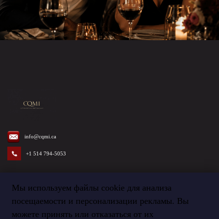
info@cqmi.ca
+1 514 794-5053
Мы используем файлы cookie для анализа
посещаемости и персонализации рекламы. Вы
Termes et Conditions
©
2026
Agence CQMI
можете принять или отказаться от их