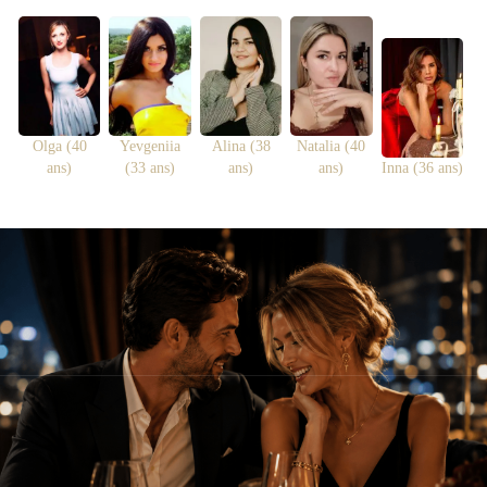
Olga (40
Yevgeniia
Alina (38
Natalia (40
ans)
(33 ans)
ans)
ans)
Inna (36 ans)