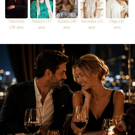
Viktoriya
Natalya (37
Natalia (40
Veronika (35
Olga (41
(38 ans)
ans)
ans)
ans)
ans)