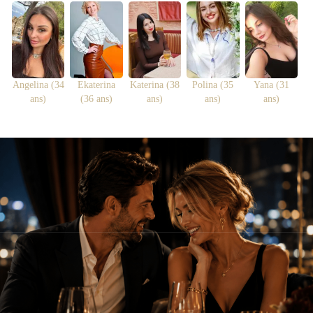
Angelina (34
Ekaterina
Katerina (38
Polina (35
Yana (31
ans)
(36 ans)
ans)
ans)
ans)