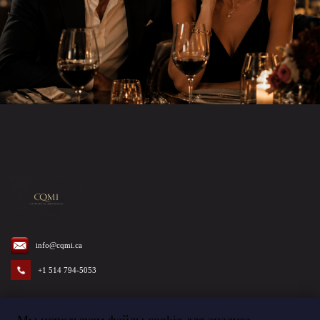
info@cqmi.ca
+1 514 794-5053