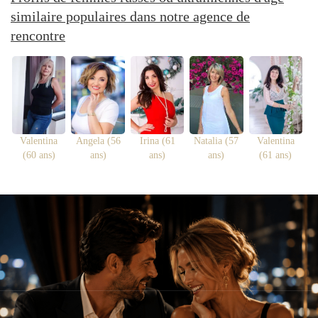
similaire populaires dans notre agence de
rencontre
Valentina
Angela (56
Irina (61
Natalia (57
Valentina
(60 ans)
ans)
ans)
ans)
(61 ans)