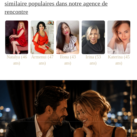
similaire populaires dans notre agence de
rencontre
Natalya (46
Armenui (47
Ilona (43
Irina (53
Katerina (45
ans)
ans)
ans)
ans)
ans)