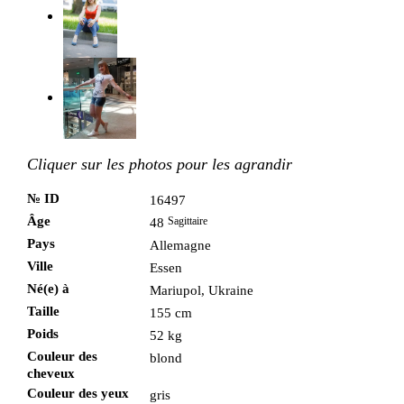
Cliquer sur les photos pour les agrandir
№ ID
16497
Âge
Sagittaire
48
Pays
Allemagne
Ville
Essen
Né(e) à
Mariupol, Ukraine
Taille
155 cm
Poids
52 kg
Couleur des
blond
cheveux
Couleur des yeux
gris