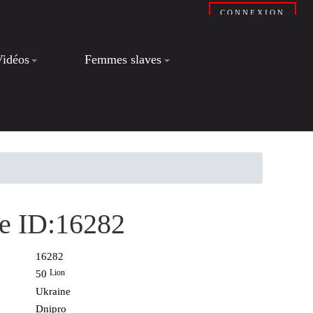
CONNEXION
Vidéos
Femmes slaves
sse ID:16282
16282
Lion
50
Ukraine
Dnipro