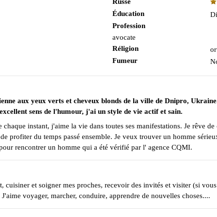
Russe
Éducation
Di
Profession
avocate
Réligion
or
Fumeur
N
nienne aux yeux verts et cheveux blonds de la ville de Dnipro, Ukraine
cellent sens de l'humour, j'ai un style de vie actif et sain.
e chaque instant, j'aime la vie dans toutes ses manifestations. Je rêve de
e profiter du temps passé ensemble. Je veux trouver un homme sérieux et 
e pour rencontrer un homme qui a été vérifié par l' agence CQMI.
 cuisiner et soigner mes proches, recevoir des invités et visiter (si vou
t. J'aime voyager, marcher, conduire, apprendre de nouvelles choses....