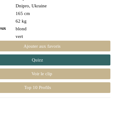
Dnipro, Ukraine
165 cm
62 kg
eux
blond
vert
Ajouter aux favoris
Quizz
Voir le clip
Top 10 Profils