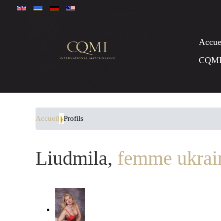
Accue
CQM
Accueil
Profils
Liudmila,
femme ukrai