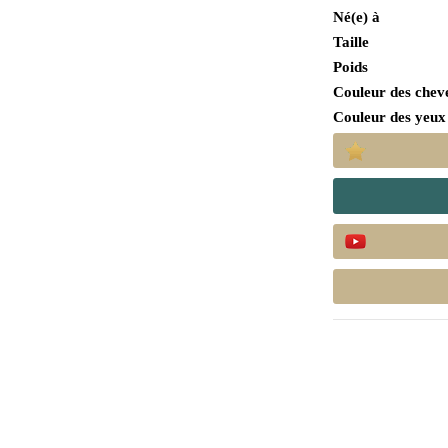
Né(e) à
Taille
Poids
Couleur des chev
Couleur des yeux