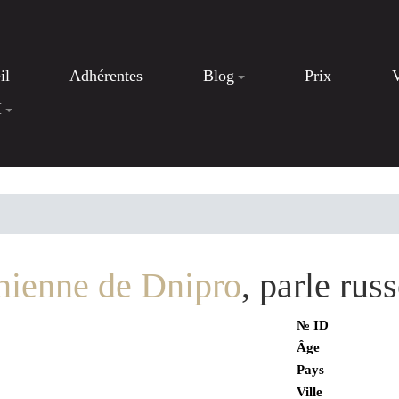
il
Adhérentes
Blog
Prix
I
nienne de Dnipro
, parle ru
№ ID
Âge
Pays
Ville