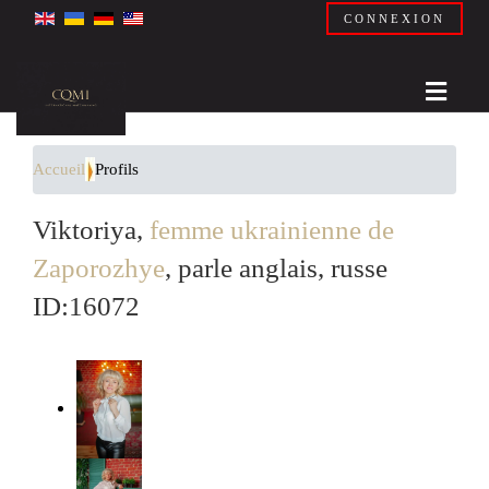
CONNEXION
Accueil
Profils
Viktoriya,
femme ukrainienne de
Zaporozhye
, parle anglais, russe
ID:16072