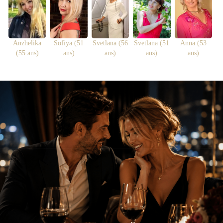
Anzhelika
Sofiya (51
Svetlana (56
Svetlana (51
Anna (53
(55 ans)
ans)
ans)
ans)
ans)