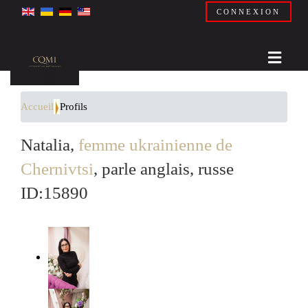
CONNEXION
Accueil
Profils
Natalia,
femme ukrainienne de
Chernivtsi
, parle anglais, russe
ID:15890