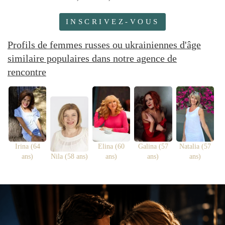
INSCRIVEZ-VOUS
Profils de femmes russes ou ukrainiennes d'âge
similaire populaires dans notre agence de
rencontre
Irina (64
Elina (60
Galina (57
Natalia (57
ans)
Nila (58 ans)
ans)
ans)
ans)