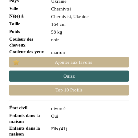
Pays
Ukraine
Ville
Chernivtsi
Né(e) à
Chernivtsі, Ukraine
Taille
164 cm
Poids
58 kg
Couleur des
noir
cheveux
Couleur des yeux
marron
Ajouter aux favoris
Quizz
Top 10 Profils
État civil
divorcé
Enfants dans la
Oui
maison
Enfants dans la
Fils (41)
maison