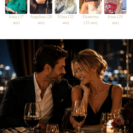
Irina (37
Angelina (28
Elina (32
Ekaterina
Irina (29
ans)
ans)
ans)
(33 ans)
ans)