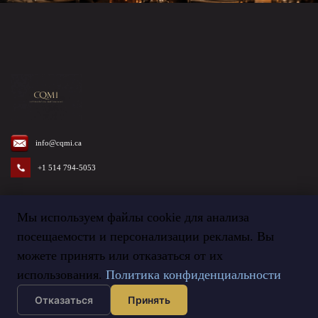
info@cqmi.ca
+1 514 794-5053
Мы используем файлы cookie для анализа
посещаемости и персонализации рекламы. Вы
Termes et Conditions
©
2026
Agence CQMI
можете принять или отказаться от их
использования.
Политика конфиденциальности
Отказаться
Принять