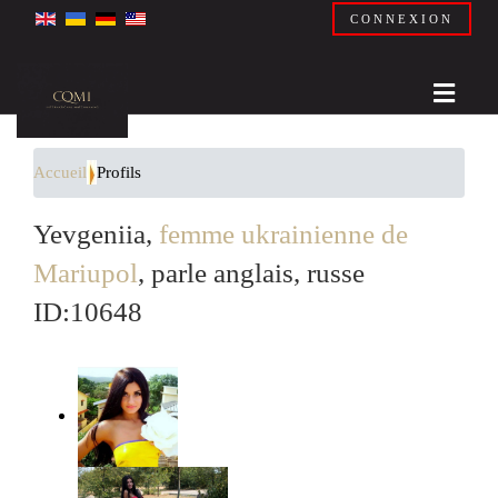
CONNEXION
Accueil
Profils
Yevgeniia,
femme ukrainienne de
Mariupol
, parle anglais, russe
ID:10648