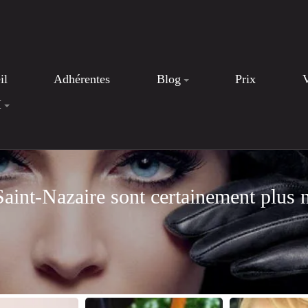
il
Adhérentes
Blog
Prix
I
aint-Nazaire sont certainement plus