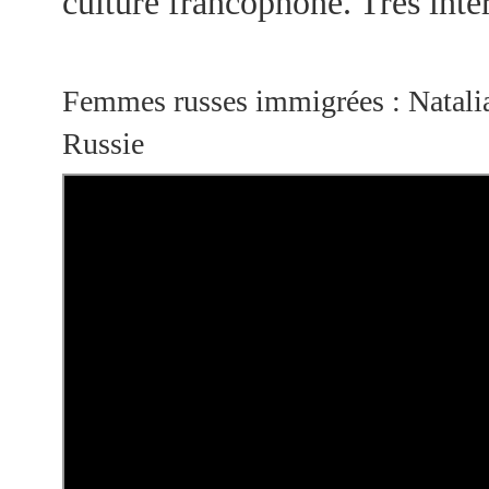
culture francophone. Très intér
Femmes russes immigrées : Natalia
Russie