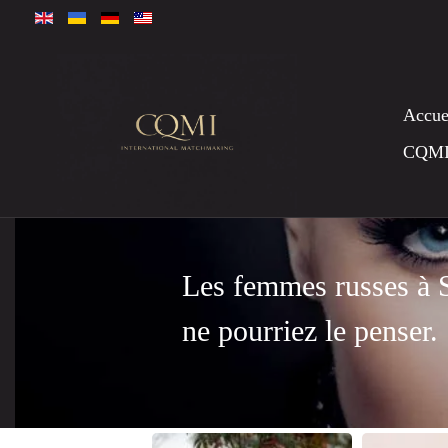
Accue
CQM
Les femmes russes à S
ne pourriez le penser.