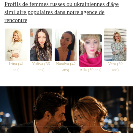
Profils de femmes russes ou ukrainiennes d'âge
similaire populaires dans notre agence de
rencontre
Irina (41
Yuliya (36
Natalya (42
Vera (39
ans)
ans)
ans)
Alla (39 ans)
ans)