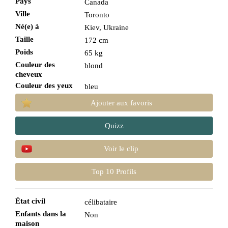
Pays
Canada
Ville
Toronto
Né(e) à
Kiev, Ukraine
Taille
172 cm
Poids
65 kg
Couleur des
blond
cheveux
Couleur des yeux
bleu
Ajouter aux favoris
Quizz
Voir le clip
Top 10 Profils
État civil
célibataire
Enfants dans la
Non
maison