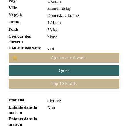
Pays
Ukraine
Ville
Khmelnitskij
Né(e) à
Donetsk, Ukraine
Taille
174 cm
Poids
53 kg
Couleur des
blond
cheveux
Couleur des yeux
vert
Ajouter aux favoris
Quizz
Top 10 Profils
État civil
divorcé
Enfants dans la
Non
maison
Enfants dans la
maison