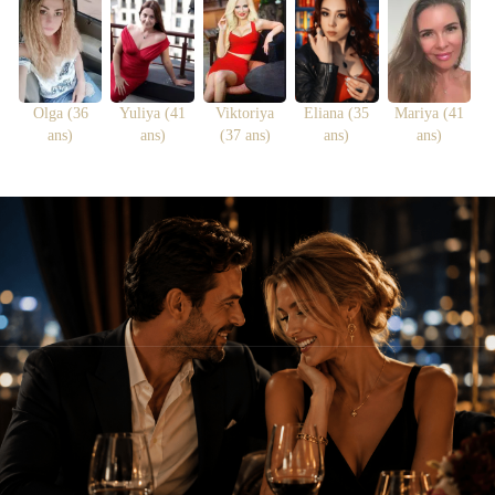
Olga (36
Yuliya (41
Viktoriya
Eliana (35
Mariya (41
ans)
ans)
(37 ans)
ans)
ans)