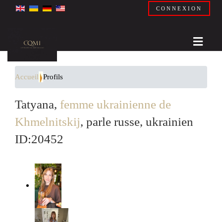
CONNEXION
Accueil
Profils
Tatyana,
femme ukrainienne de
Khmelnitskij
, parle russe, ukrainien
ID:20452