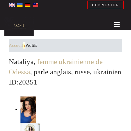
CONNEXION
Accueil
Profils
Nataliya,
femme ukrainienne de
Odessa
, parle anglais, russe, ukrainien
ID:20351