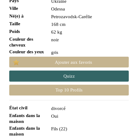
Pays
Ukraine
Ville
Odessa
Né(e) à
Petrozavodsk-Carélie
Taille
168 cm
Poids
62 kg
Couleur des
noir
cheveux
Couleur des yeux
gris
Ajouter aux favoris
Quizz
Top 10 Profils
État civil
divorcé
Enfants dans la
Oui
maison
Enfants dans la
Fils (22)
maison