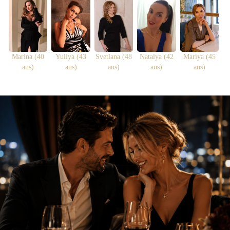
Marina (40
Yuliya (43
Svetlana (48
Natalya (42
Mariya (45
ans)
ans)
ans)
ans)
ans)