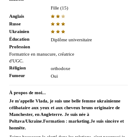
Fille (15)
Anglais
Russe
Ukrainien
Éducation
Diplôme universitaire
Profession
Formatrice en manucure, créatrice
d'UGC.
Réligion
orthodoxe
Fumeur
Oui
À propos de moi...
Je m'appelle Vlada, je suis une belle femme ukrainienne
célibataire aux yeux et aux cheveux bruns originaire de
Manchester, en Angleterre. Je suis née à
Poltava/Ukraine.Formation : marketing.Je suis sincère et
honnête.
J'aime beaucoup la clarté dans les relations, c'est pourquoi je