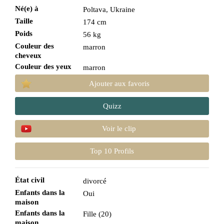
Né(e) à
Poltava, Ukraine
Taille
174 cm
Poids
56 kg
Couleur des
marron
cheveux
Couleur des yeux
marron
Ajouter aux favoris
Quizz
Voir le clip
Top 10 Profils
État civil
divorcé
Enfants dans la
Oui
maison
Enfants dans la
Fille (20)
maison