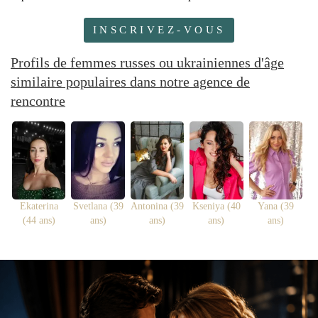
INSCRIVEZ-VOUS
Profils de femmes russes ou ukrainiennes d'âge
similaire populaires dans notre agence de
rencontre
Ekaterina
Svetlana (39
Antonina (39
Kseniya (40
Yana (39
(44 ans)
ans)
ans)
ans)
ans)