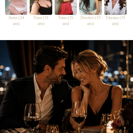
Anna (34
Yana (31
Yana (35
Doralys (33
Tatyana (35
ans)
ans)
ans)
ans)
ans)