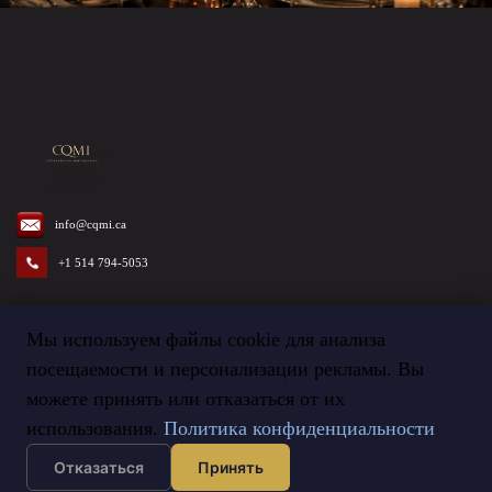
info@cqmi.ca
+1 514 794-5053
Мы используем файлы cookie для анализа
посещаемости и персонализации рекламы. Вы
Termes et Conditions
©
2026
Agence CQMI
можете принять или отказаться от их
использования.
Политика конфиденциальности
Отказаться
Принять