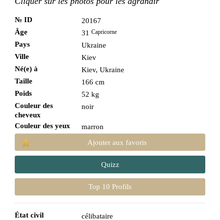
Cliquer sur les photos pour les agrandir
№ ID
20167
Âge
Capricorne
31
Pays
Ukraine
Ville
Kiev
Né(e) à
Kiev, Ukraine
Taille
166 cm
Poids
52 kg
Couleur des
noir
cheveux
Couleur des yeux
marron
Ajouter aux favoris
Quizz
Top 10 Profils
État civil
célibataire