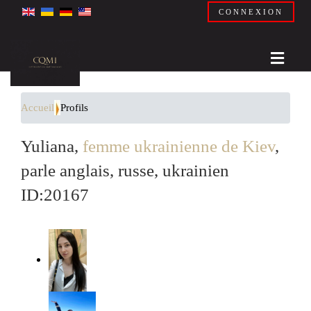
CONNEXION
Accueil
Profils
Yuliana,
femme ukrainienne de Kiev
,
parle anglais, russe, ukrainien
ID:20167