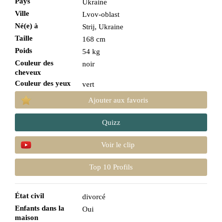
Pays
Ukraine
Ville
Lvov-oblast
Né(e) à
Strij, Ukraine
Taille
168 cm
Poids
54 kg
Couleur des
noir
cheveux
Couleur des yeux
vert
Ajouter aux favoris
Quizz
Voir le clip
Top 10 Profils
État civil
divorcé
Enfants dans la
Oui
maison