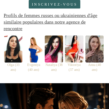
INSCRIVEZ-VOUS
Profils de femmes russes ou ukrainiennes d'âge
similaire populaires dans notre agence de
rencontre
Olga (33
Evgeniya
Nataliya (38
Viktoriya
Anna (40
ans)
(40 ans)
ans)
(37 ans)
ans)