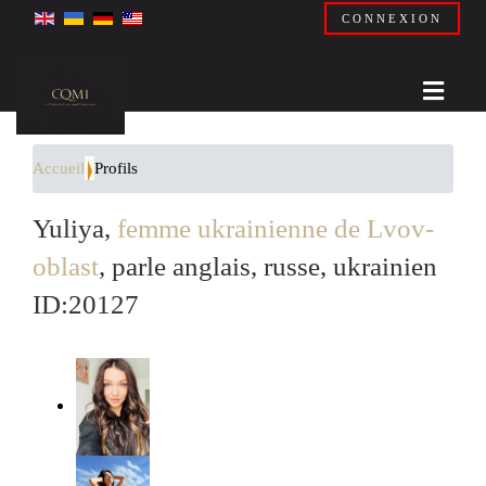
CONNEXION
Accueil
Profils
Yuliya,
femme ukrainienne de Lvov-
oblast
, parle anglais, russe, ukrainien
ID:20127