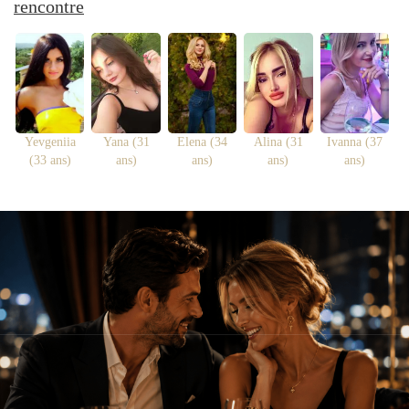
rencontre
Yevgeniia
Yana (31
Elena (34
Alina (31
Ivanna (37
(33 ans)
ans)
ans)
ans)
ans)