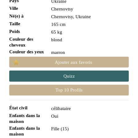
Pays
Ukraine
Ville
Chernovtsy
Né(e) à
Chernovtsy, Ukraine
Taille
165 cm
Poids
65 kg
Couleur des
blond
cheveux
Couleur des yeux
marron
Ajouter aux favoris
Quizz
Top 10 Profils
État civil
célibataire
Enfants dans la
Oui
maison
Enfants dans la
Fille (15)
maison