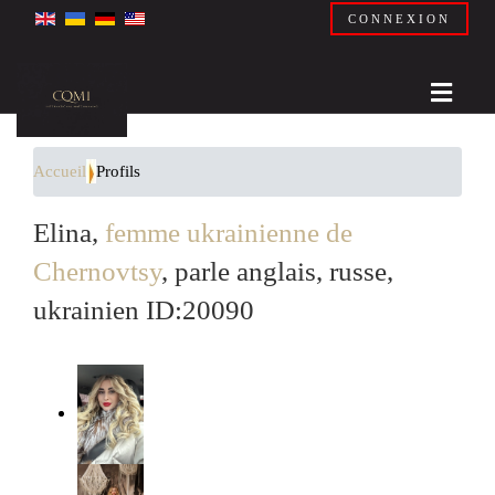
CONNEXION
Accueil
Profils
Elina,
femme ukrainienne de
Chernovtsy
, parle anglais, russe,
ukrainien ID:20090