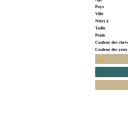
Pays
Ville
Né(e) à
Taille
Poids
Couleur des chev
Couleur des yeux