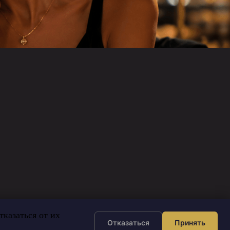
казаться от их
Отказаться
Принять