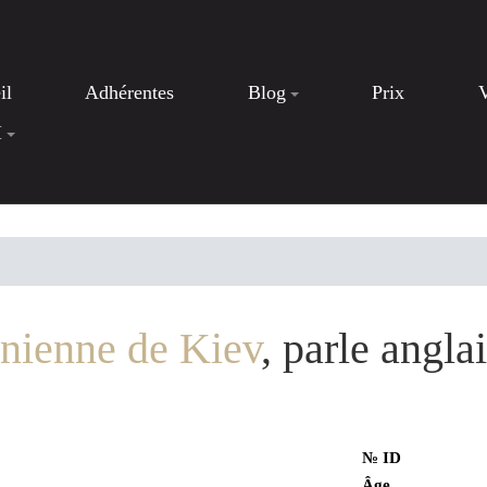
il
Adhérentes
Blog
Prix
I
nienne de Kiev
, parle angla
№ ID
Âge