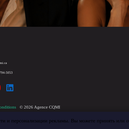
mi.ca
 794-5053
onditions
©
2026
Agence CQMI
ти и персонализации рекламы. Вы можете принять или от