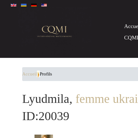
Accue
CQM
Accueil
Profils
Lyudmila,
femme ukrai
ID:20039