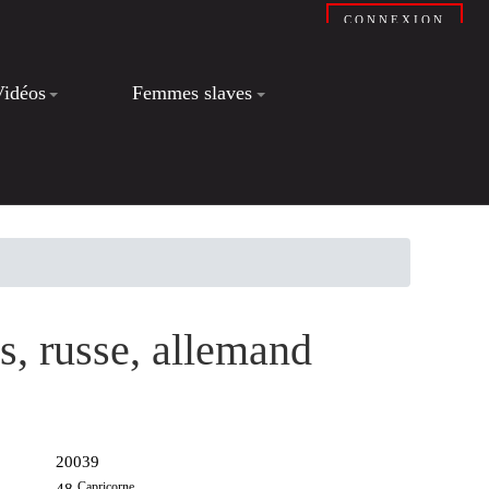
CONNEXION
Vidéos
Femmes slaves
is, russe, allemand
20039
Capricorne