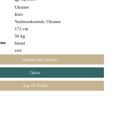
48
Ukraine
Kiev
Yuzhnoukrainsk, Ukraine
172 cm
56 kg
eux
blond
vert
Ajouter aux favoris
Quizz
Top 10 Profils