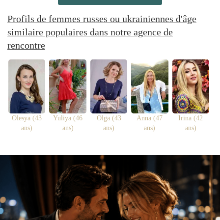
Profils de femmes russes ou ukrainiennes d'âge
similaire populaires dans notre agence de
rencontre
Olesya (43
Yuliya (46
Olga (43
Anna (47
Irina (42
ans)
ans)
ans)
ans)
ans)